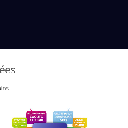
ées
oins