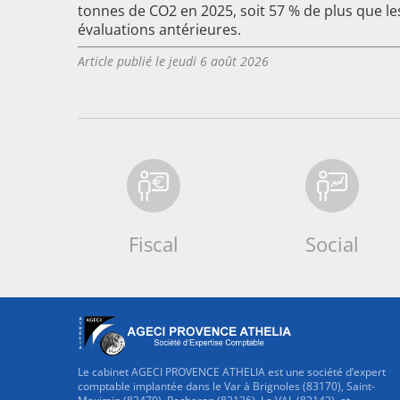
tonnes de CO2 en 2025, soit 57 % de plus que le
évaluations antérieures.
Article publié le jeudi 6 août 2026
Fiscal
Social
Le cabinet AGECI PROVENCE ATHELIA est une société d’expert
comptable implantée dans le Var à Brignoles (83170), Saint-