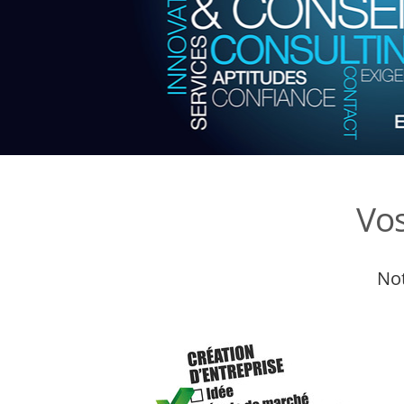
Vo
Not