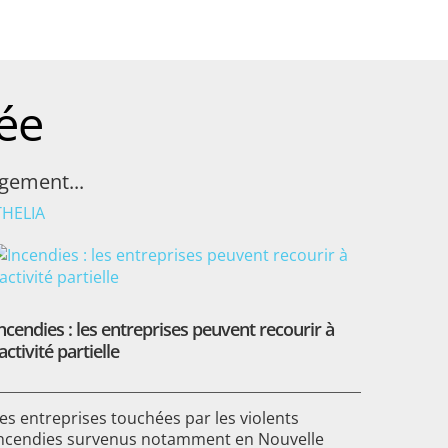
ée
agement...
THELIA
ncendies : les entreprises peuvent recourir à
'activité partielle
es entreprises touchées par les violents
ncendies survenus notamment en Nouvelle