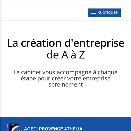
Rubriques
A LA UNE
LES ACTUS CRÉATION
La
création d'entreprise
LES IDÉES BUSINESS
de A à Z
LE GUIDE CRÉATION
INTERVIEWS
Le cabinet vous accompagne à chaque
étape pour créer votre entreprise
sereinement