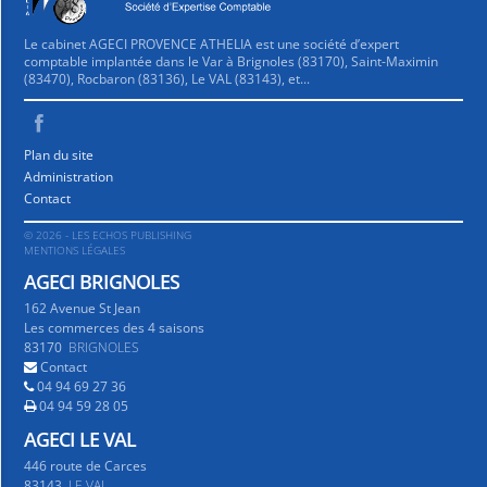
Le cabinet AGECI PROVENCE ATHELIA est une société d’expert
comptable implantée dans le Var à Brignoles (83170), Saint-Maximin
(83470), Rocbaron (83136), Le VAL (83143), et...
Plan du site
Administration
Contact
© 2026 - LES ECHOS PUBLISHING
MENTIONS LÉGALES
AGECI BRIGNOLES
162 Avenue St Jean
Les commerces des 4 saisons
83170
BRIGNOLES
Contact
04 94 69 27 36
04 94 59 28 05
AGECI LE VAL
446 route de Carces
83143
LE VAL