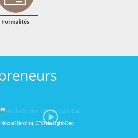
formalités
preneurs
Nikolaï Birolini, CTO de Light-Dec