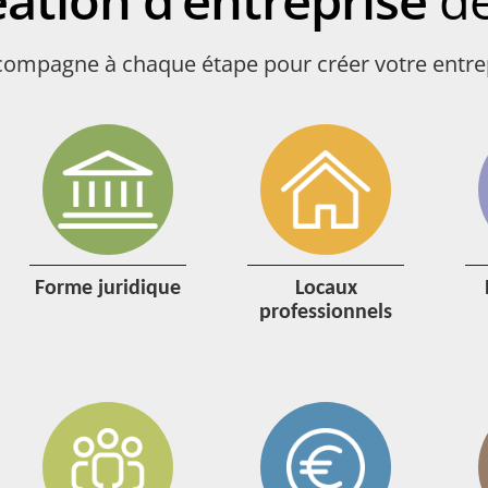
éation d’entreprise
de
compagne à chaque étape pour créer votre entre
forme juridique
locaux
professionnels