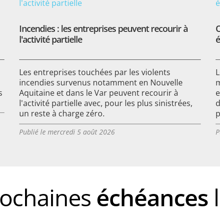
Incendies : les entreprises peuvent recourir à
O
l'activité partielle
é
Les entreprises touchées par les violents
L
incendies survenus notamment en Nouvelle
m
s
Aquitaine et dans le Var peuvent recourir à
e
l'activité partielle avec, pour les plus sinistrées,
d
un reste à charge zéro.
p
Publié le mercredi 5 août 2026
P
rochaines
échéances
l