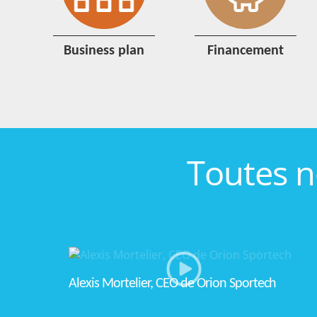
business plan
financement
Toutes 
Alexis Mortelier, CEO de Orion Sportech