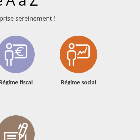
 A à Z
prise sereinement !
régime fiscal
régime social