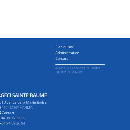
Plan du site
Administration
Contact
© 2026 - LES ECHOS PUBLISHING
MENTIONS LÉGALES
AGECI SAINTE BAUME
01 Avenue de la Maximinoise
3470
SAINT MAXIMIN
Contact
04 98 05 09 85
04 94 69 20 94