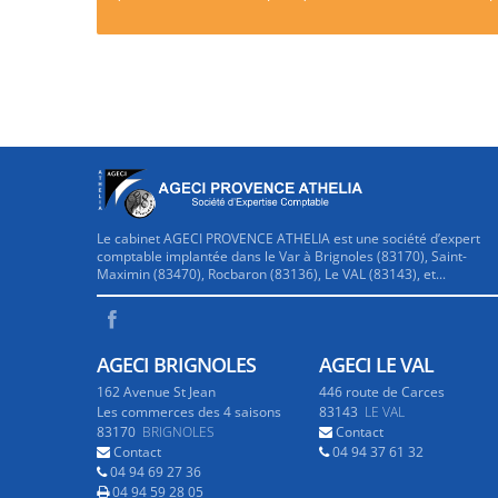
Le cabinet AGECI PROVENCE ATHELIA est une société d’expert
comptable implantée dans le Var à Brignoles (83170), Saint-
Maximin (83470), Rocbaron (83136), Le VAL (83143), et...
AGECI BRIGNOLES
AGECI LE VAL
162 Avenue St Jean
446 route de Carces
Les commerces des 4 saisons
83143
LE VAL
83170
BRIGNOLES
Contact
Contact
04 94 37 61 32
04 94 69 27 36
04 94 59 28 05