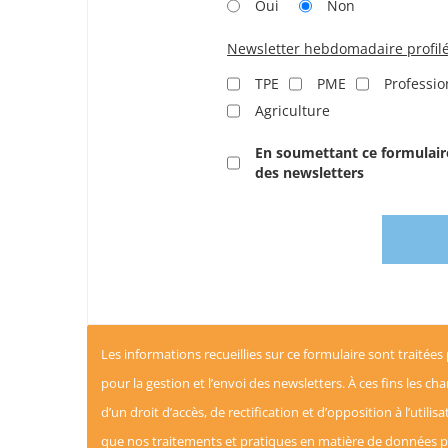
Oui
Non
Newsletter hebdomadaire profil
TPE
PME
Professio
Agriculture
En soumettant ce formulaire
des newsletters
Les informations recueillies sur ce formulaire sont traitées
pour la gestion et l’envoi des newsletters. À ces fins les c
d’un droit d’accès, de rectification et d’opposition à l’utili
que nos traitements et pratiques en matière de données pe