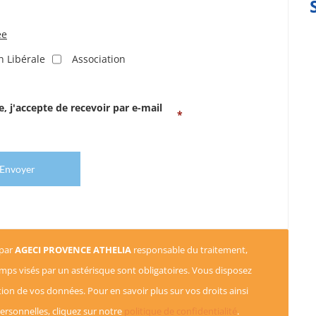
ée
n Libérale
Association
, j'accepte de recevoir par e-mail
Envoyer
 par
AGECI PROVENCE ATHELIA
responsable du traitement,
hamps visés par un astérisque sont obligatoires. Vous disposez
sation de vos données. Pour en savoir plus sur vos droits ainsi
rsonnelles, cliquez sur notre
politique de confidentialité
.