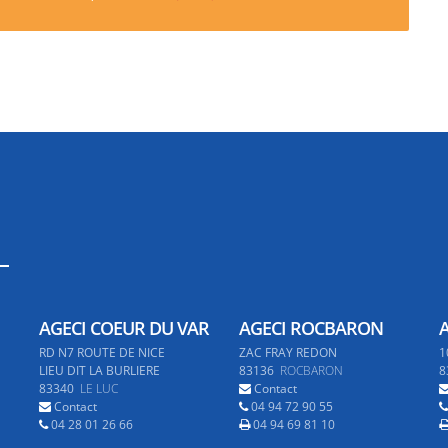
AGECI COEUR DU VAR
AGECI ROCBARON
RD N7 ROUTE DE NICE
ZAC FRAY REDON
1
LIEU DIT LA BURLIERE
83136
ROCBARON
8
83340
LE LUC
Contact
Contact
04 94 72 90 55
04 28 01 26 66
04 94 69 81 10